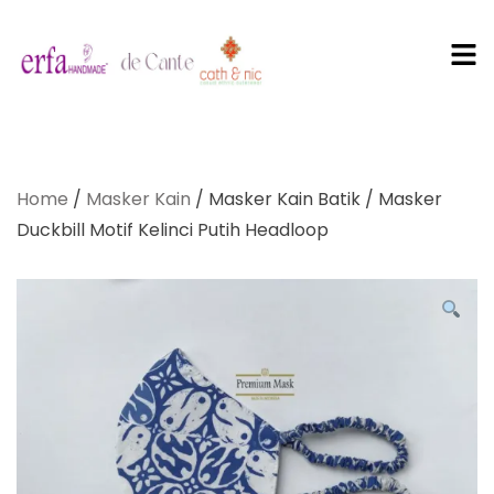
PT Erfa
Karya
Home
/
Masker Kain
/ Masker Kain Batik / Masker
Mandiri
Duckbill Motif Kelinci Putih Headloop