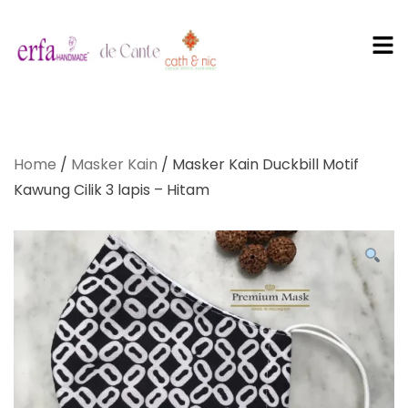
PT Erfa
Karya
Home
/
Masker Kain
/ Masker Kain Duckbill Motif
Mandiri
Kawung Cilik 3 lapis – Hitam