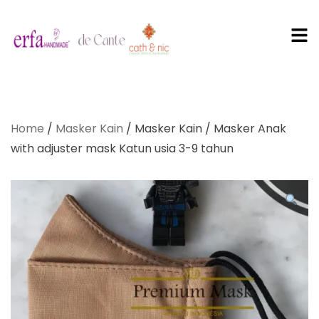
PT Erfa
Karya
Home
/
Masker Kain
/ Masker Kain / Masker Anak
Mandiri
with adjuster mask Katun usia 3-9 tahun