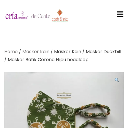
PT Erfa
Karya
Home
/
Masker Kain
/ Masker Kain / Masker Duckbill
Mandiri
/ Masker Batik Corona Hijau headloop