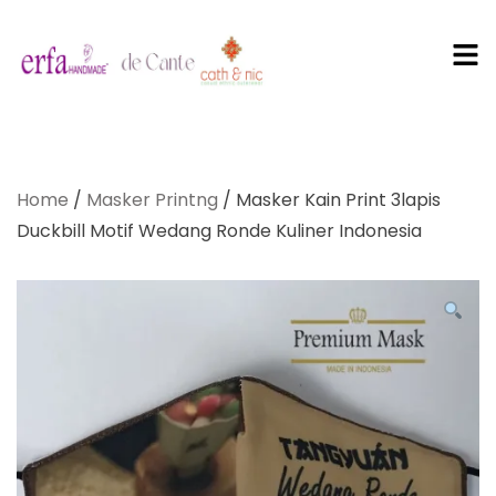
PT Erfa
Karya
Home
/
Masker Printng
/ Masker Kain Print 3lapis
Mandiri
Duckbill Motif Wedang Ronde Kuliner Indonesia