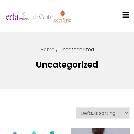
PT Erfa
Karya
Home
/ Uncategorized
Mandiri
Uncategorized