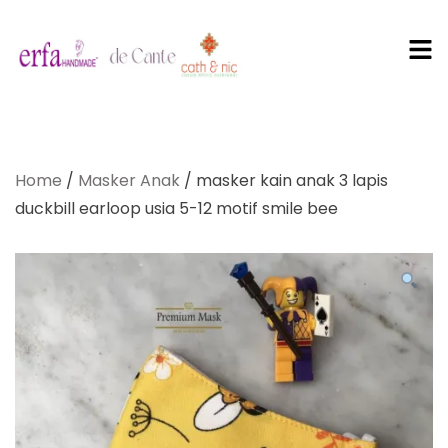
PT Erfa
Karya
Home
/
Masker Anak
/ masker kain anak 3 lapis
Mandiri
duckbill earloop usia 5-12 motif smile bee