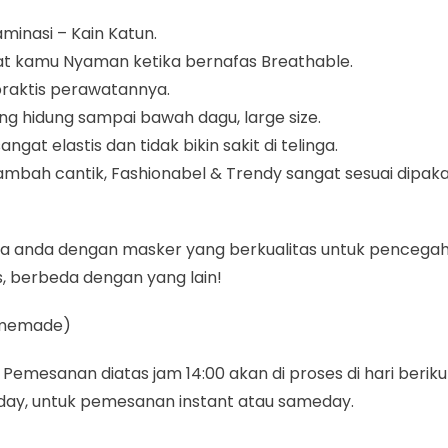
inasi – Kain Katun.
 kamu Nyaman ketika bernafas Breathable.
 praktis perawatannya.
ang hidung sampai bawah dagu, large size.
t elastis dan tidak bikin sakit di telinga.
ah cantik, Fashionabel & Trendy sangat sesuai dipakai 
arga anda dengan masker yang berkualitas untuk pencega
s, berbeda dengan yang lain!
Homemade)
Pemesanan diatas jam 14:00 akan di proses di hari berikut
ay, untuk pemesanan instant atau sameday.