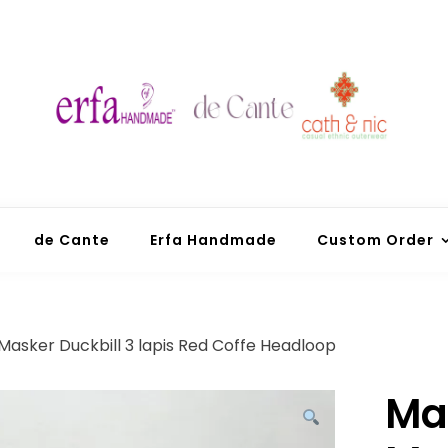
PT Erfa Karya
Mandiri
de Cante
Erfa Handmade
Custom Order
 Masker Duckbill 3 lapis Red Coffe Headloop
Mas