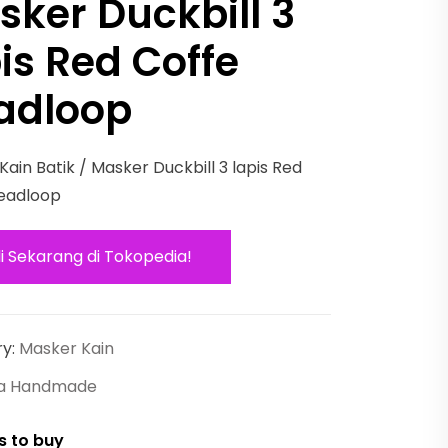
sker Duckbill 3
is Red Coffe
adloop
ain Batik / Masker Duckbill 3 lapis Red
eadloop
li Sekarang di Tokopedia!
ry:
Masker Kain
fa Handmade
s to buy