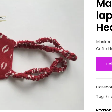
Ma
lap
He
Masker K
Coffe H
Be
Catego
Tag:
Er
Reason